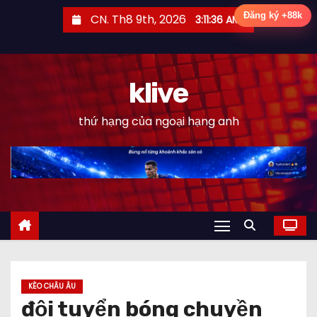
S
Đăng ký +88k
CN. Th8 9th, 2026
3:11:37 AM
k
i
p
klive
t
o
thứ hạng của ngoại hạng anh
c
o
n
t
e
n
t
KÈO CHÂU ÂU
đội tuyển bóng chuyền