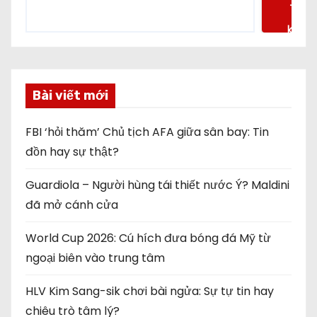
Tìm
kiếm
Bài viết mới
FBI ‘hỏi thăm’ Chủ tịch AFA giữa sân bay: Tin
đồn hay sự thật?
Guardiola – Người hùng tái thiết nước Ý? Maldini
đã mở cánh cửa
World Cup 2026: Cú hích đưa bóng đá Mỹ từ
ngoại biên vào trung tâm
HLV Kim Sang-sik chơi bài ngửa: Sự tự tin hay
chiêu trò tâm lý?