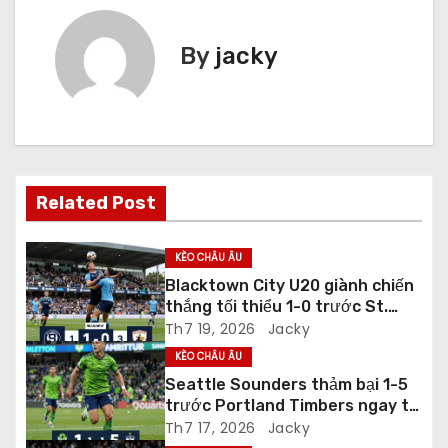
i
ề
By
jacky
u
h
ư
Related Post
ớ
n
KÈO CHÂU ÂU
Blacktown City U20 giành chiến
g
thắng tối thiểu 1-0 trước St.
George City U20 ở vòng Regular
Th7 19, 2026
Jacky
b
Season
KÈO CHÂU ÂU
à
Seattle Sounders thảm bại 1-5
trước Portland Timbers ngay tại
i
Lumen Field
Th7 17, 2026
Jacky