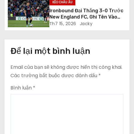
v
KÈO CHÂU ÂU
Ironbound Đại Thắng 3-0 Trước
i
New England FC, Ghi Tên Vào
Vòng Playoff USL League Two
Th7 15, 2026
Jacky
ế
t
Để lại một bình luận
Email của bạn sẽ không được hiển thị công khai.
Các trường bắt buộc được đánh dấu
*
Bình luận
*