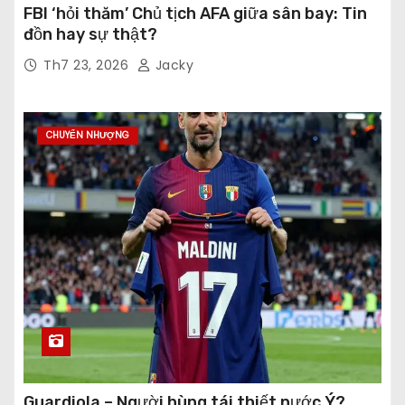
FBI ‘hỏi thăm’ Chủ tịch AFA giữa sân bay: Tin
đồn hay sự thật?
Th7 23, 2026
Jacky
CHUYỂN NHƯỢNG
Guardiola – Người hùng tái thiết nước Ý?