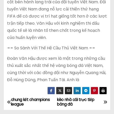
cột bên hành lang trái của đội tuyển Việt Nam. Đội
tuyển Việt Nam đang nỗ lực cải thiện thứ hạng
FIFA để có được vị trí hạt giống tốt hơn ở các lượt
trận tiếp theo. Văn Hậu với kinh nghiệm thi đấu
quốc tế sẽ là nhân tố then chốt trong kế hoạch
của huấn luyện viên.
== So Sánh Với Thế Hệ Cầu Thủ Việt Nam ==
Đoàn Văn Hậu được xem là một trong những cầu
thủ xuất sắc nhất thế hệ vàng bóng đá Việt Nam,
cùng thời với các đồng đội như Nguyễn Quang Hải,
Đỗ Hùng Dũng, Phan Tuấn Tài. Anh là
chung kết champions
kèo nhà cái trực tiếp
Đ
league
bóng đá
i