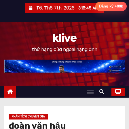
S
Đăng ký +88k
T6. Th8 7th, 2026
3:18:46 AM
k
i
p
klive
t
o
thứ hạng của ngoại hạng anh
c
o
n
t
e
n
t
PHÂN TÍCH CHUYÊN GIA
đoàn văn hậu