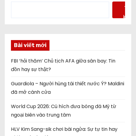
Tìm
kiếm
Bài viết mới
FBI ‘hỏi thăm’ Chủ tịch AFA giữa sân bay: Tin
đồn hay sự thật?
Guardiola – Người hùng tái thiết nước Ý? Maldini
đã mở cánh cửa
World Cup 2026: Cú hích đưa bóng đá Mỹ từ
ngoại biên vào trung tâm
HLV Kim Sang-sik chơi bài ngửa: Sự tự tin hay