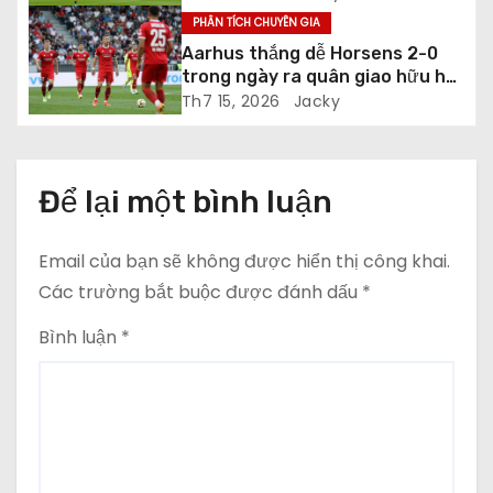
v
PHÂN TÍCH CHUYÊN GIA
i
Aarhus thắng dễ Horsens 2-0
trong ngày ra quân giao hữu hè
ế
2026
Th7 15, 2026
Jacky
t
Để lại một bình luận
Email của bạn sẽ không được hiển thị công khai.
Các trường bắt buộc được đánh dấu
*
Bình luận
*