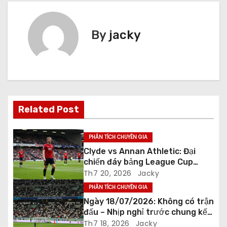
ề
By
jacky
u
h
ư
ớ
Related Post
n
PHÂN TÍCH CHUYÊN GIA
g
Clyde vs Annan Athletic: Đại
chiến đáy bảng League Cup
b
Scotland
Th7 20, 2026
Jacky
à
PHÂN TÍCH CHUYÊN GIA
Ngày 18/07/2026: Không có trận
i
đấu – Nhịp nghỉ trước chung kết
World Cup
Th7 18, 2026
Jacky