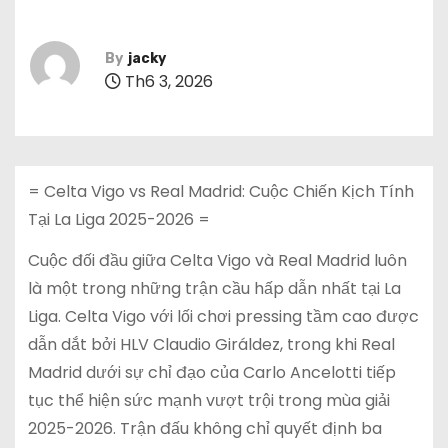
By
jacky
Th6 3, 2026
= Celta Vigo vs Real Madrid: Cuộc Chiến Kịch Tính
Tại La Liga 2025-2026 =
Cuộc đối đầu giữa Celta Vigo và Real Madrid luôn
là một trong những trận cầu hấp dẫn nhất tại La
Liga. Celta Vigo với lối chơi pressing tầm cao được
dẫn dắt bởi HLV Claudio Giráldez, trong khi Real
Madrid dưới sự chỉ đạo của Carlo Ancelotti tiếp
tục thể hiện sức mạnh vượt trội trong mùa giải
2025-2026. Trận đấu không chỉ quyết định ba