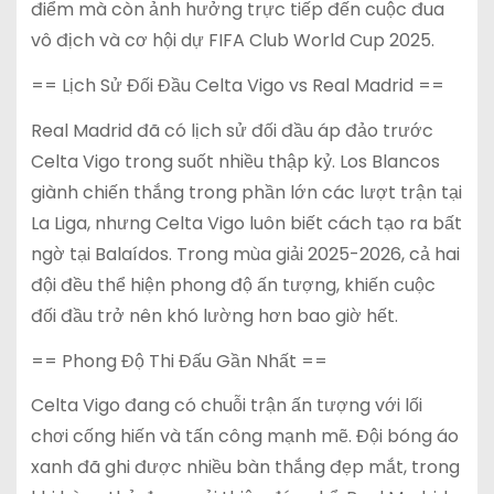
điểm mà còn ảnh hưởng trực tiếp đến cuộc đua
vô địch và cơ hội dự FIFA Club World Cup 2025.
== Lịch Sử Đối Đầu Celta Vigo vs Real Madrid ==
Real Madrid đã có lịch sử đối đầu áp đảo trước
Celta Vigo trong suốt nhiều thập kỷ. Los Blancos
giành chiến thắng trong phần lớn các lượt trận tại
La Liga, nhưng Celta Vigo luôn biết cách tạo ra bất
ngờ tại Balaídos. Trong mùa giải 2025-2026, cả hai
đội đều thể hiện phong độ ấn tượng, khiến cuộc
đối đầu trở nên khó lường hơn bao giờ hết.
== Phong Độ Thi Đấu Gần Nhất ==
Celta Vigo đang có chuỗi trận ấn tượng với lối
chơi cống hiến và tấn công mạnh mẽ. Đội bóng áo
xanh đã ghi được nhiều bàn thắng đẹp mắt, trong