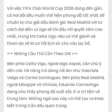
Với việc FIFA Club World Cup 2026 đang đến gần,
cả hai đội đều muốn thể hiện phong độ tốt nhất để
chuẩn bị cho giải đấu danh giá. Real Madrid với tư
cách đại diện La Liga sẽ thi đấu với quyết tâm cao
nhất, trong khi Celta Vigo nếu có thể giành vé
tham dự sẽ là cơ hội lịch sử cho câu lạc bộ.
== Những Cầu Thủ Cần Theo Dõi ==
Bên phía Celta Vigo, ngoài Iago Aspas, cần chú ý
đến các tài năng trẻ đang nổi lên như Gabriele
Veiga và Carlos Dominguez. Bên phía Real Madrid,
ngoài Mbappé và Vinícius, Eduardo Camavinga
đang cho thấy phong độ xuất sắc ở vị trí tiền vệ
trung tâm. Những ngôi sao này có thể tạo ra khác
biệt trong trận đấu quan trọng.