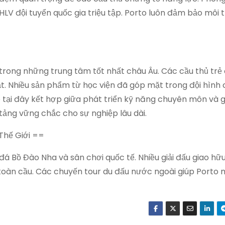
 HLV đội tuyển quốc gia triệu tập. Porto luôn đảm bảo môi 
 trong những trung tâm tốt nhất châu Âu. Các cầu thủ tr
ật. Nhiều sản phẩm từ học viện đã góp mặt trong đội hình 
 tại đây kết hợp giữa phát triển kỹ năng chuyên môn và 
tảng vững chắc cho sự nghiệp lâu dài.
Thế Giới ==
đá Bồ Đào Nha và sân chơi quốc tế. Nhiều giải đấu giao hữ
 toàn cầu. Các chuyến tour du đấu nước ngoài giúp Porto