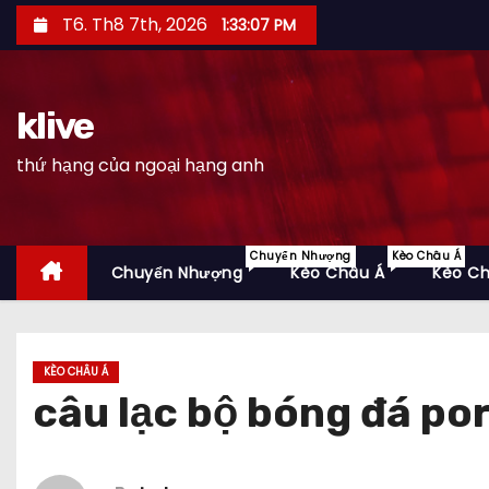
S
T6. Th8 7th, 2026
1:33:08 PM
k
i
p
klive
t
thứ hạng của ngoại hạng anh
o
c
o
n
Chuyển Nhượng
Kèo Châu Á
Chuyển Nhượng
Kèo Châu Á
Kèo C
t
e
n
KÈO CHÂU Á
t
câu lạc bộ bóng đá po