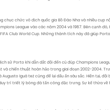
g chục chức vô địch quốc gia Bồ Đào Nha và nhiều cup nộ
hampions League vào các năm 2004 và 1987. Bên cạnh đó,
 FIFA Club World Cup. Những thành tích này đã giúp Port
g lịch sử Porto khi dẫn dắt đội đến cú đúp Champions Leag
t và chiến thuật hoàn hảo trong giai đoạn 2002-2004. Tr
ugusto Iguá też cũng để lại dấu ấn sâu sắc. Hiện tại, đội 
y trì triết lý bóng đá tấn công đặc trưng. Sự kế thừa về 