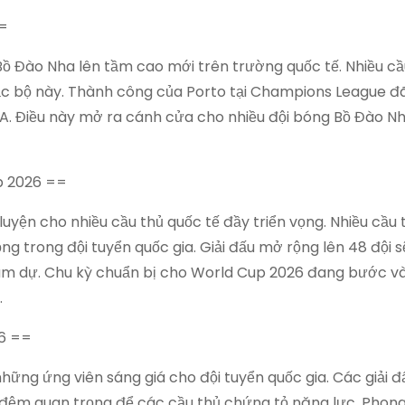
==
Bồ Đào Nha lên tầm cao mới trên trường quốc tế. Nhiều cầ
lạc bộ này. Thành công của Porto tại Champions League đ
A. Điều này mở ra cánh cửa cho nhiều đội bóng Bồ Đào N
p 2026 ==
luyện cho nhiều cầu thủ quốc tế đầy triển vọng. Nhiều cầu
ng trong đội tuyển quốc gia. Giải đấu mở rộng lên 48 đội s
m dự. Chu kỳ chuẩn bị cho World Cup 2026 đang bước và
.
26 ==
 những ứng viên sáng giá cho đội tuyển quốc gia. Các giải 
đệm quan trọng để các cầu thủ chứng tỏ năng lực. Phong