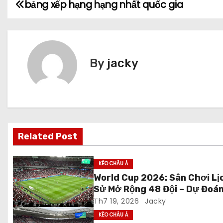
bảng xếp hạng hạng nhất quốc gia
Đ
i
ề
By
jacky
u
h
ư
ớ
Related Post
n
KÈO CHÂU Á
g
World Cup 2026: Sân Chơi Lị
Sử Mở Rộng 48 Đội – Dự Đoá
b
Trước Giờ Khai Mạc
Th7 19, 2026
Jacky
à
KÈO CHÂU Á