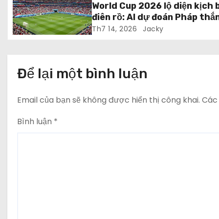
World Cup 2026 lộ diện kịch 
i
điên rồ: AI dự đoán Pháp thắ
Tây Ban Nha, Messi hay Mba
Th7 14, 2026
Jacky
v
nâng cú
i
Để lại một bình luận
ế
t
Email của bạn sẽ không được hiển thị công khai.
Các
Bình luận
*