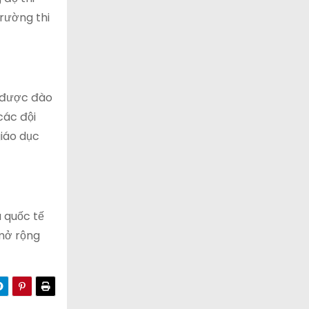
trường thi
ẻ được đào
các đội
giáo dục
u quốc tế
 mở rộng