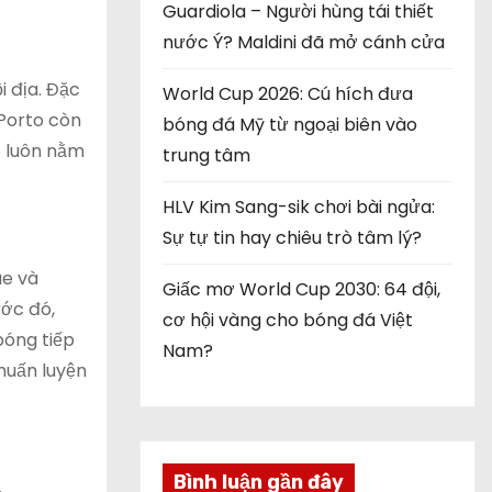
Guardiola – Người hùng tái thiết
nước Ý? Maldini đã mở cánh cửa
i địa. Đặc
World Cup 2026: Cú hích đưa
 Porto còn
bóng đá Mỹ từ ngoại biên vào
o luôn nằm
trung tâm
HLV Kim Sang-sik chơi bài ngửa:
Sự tự tin hay chiêu trò tâm lý?
ue và
Giấc mơ World Cup 2030: 64 đội,
ước đó,
cơ hội vàng cho bóng đá Việt
bóng tiếp
Nam?
huấn luyện
Bình luận gần đây