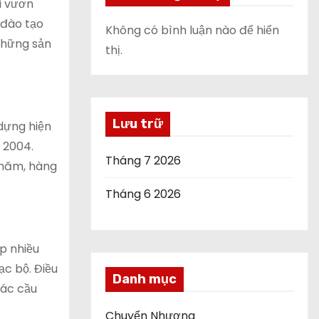
hi vươn
 đào tạo
Không có bình luận nào để hiển
Những sản
thị.
Lưu trữ
dựng hiện
 2004.
Tháng 7 2026
 năm, hàng
Tháng 6 2026
ấp nhiều
c bộ. Điều
Danh mục
các cầu
Chuyển Nhượng