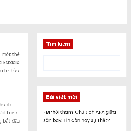
Tìm kiếm
n một thế
à Estádio
ềm tự hào
Bài viết mới
nhanh
FBI ‘hỏi thăm’ Chủ tịch AFA giữa
át triển
sân bay: Tin đồn hay sự thật?
g bắt đầu