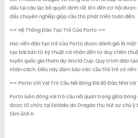
đấu tại câu lạc bộ quyết định rất lớn đến cơ hội được
đấu chuyên nghiệp giúp cầu thủ phát triển toàn diện.
== Hệ Thống Đào Tạo Trẻ Của Porto ==
Học viện đào tạo trẻ của Porto được đánh giá là một
tạo bài bản từ kỹ thuật cá nhân đến tư duy chiến thu
tuyển quốc gia tham dự World Cup. Quy trình đào tạo
nhân cách. Điều này đảm bảo các cầu thủ trẻ có nền 
== Porto Với Vai Trò Cầu Nối Bóng Đá Bồ Đào Nha Và 
Porto luôn đóng vai trò cầu nối quan trọng giữa bóng 
được tổ chức tại Estádio do Dragão thu hút sự chú ý
tầm ảnh h