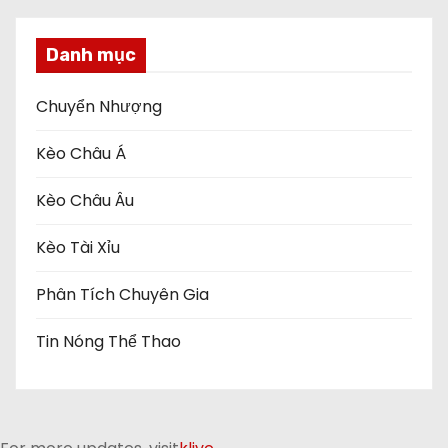
Danh mục
Chuyển Nhượng
Kèo Châu Á
Kèo Châu Âu
Kèo Tài Xỉu
Phân Tích Chuyên Gia
Tin Nóng Thể Thao