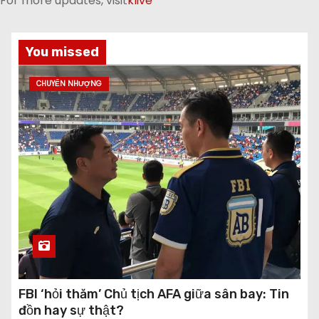
For more updates, visit
klive
You missed
CHUYỂN NHƯỢNG
FBI ‘hỏi thăm’ Chủ tịch AFA giữa sân bay: Tin
đồn hay sự thật?