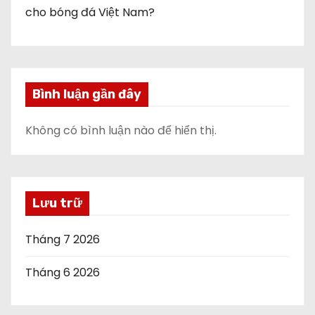
cho bóng đá Việt Nam?
Bình luận gần đây
Không có bình luận nào để hiển thị.
Lưu trữ
Tháng 7 2026
Tháng 6 2026