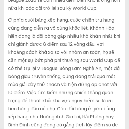
League 2026 sẽ còn nhiều diễn biến khó lường hơn
nữa khi các đội trở lại sau kỳ World Cup.
Ở phía cuối bảng xếp hạng, cuộc chiến trụ hạng
cũng đang diễn ra vô cùng khốc liệt. Khánh Hòa
hiện đang là đội bóng gặp nhiều khó khăn nhất khi
chỉ giành được 8 điểm sau 12 vòng đấu. Với
khoảng cách khá xa so với nhóm an toàn, họ sẽ
cần một sự bứt phá phi thường sau World Cup để
có thể trụ lại V League. Sông Lam Nghệ An, một đội
bóng giàu truyền thống, cũng đang trải qua một
mùa giải đầy thử thách và hiện đứng áp chót với
10 điểm. Việc tìm kiếm những chiến thắng quan
trọng để thoát khỏi khu vực nguy hiểm sẽ là ưu
tiên hàng đầu của họ. Các đội bóng ở giữa bảng
xếp hạng như Hoàng Anh Gia Lai, Hải Phòng hay
Bình Định cũng đang cố gắng tích lũy điểm số để