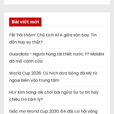
Bài viết mới
FBI ‘hỏi thăm’ Chủ tịch AFA giữa sân bay: Tin
đồn hay sự thật?
Guardiola – Người hùng tái thiết nước Ý? Maldini
đã mở cánh cửa
World Cup 2026: Cú hích đưa bóng đá Mỹ từ
ngoại biên vào trung tâm
HLV Kim Sang-sik chơi bài ngửa: Sự tự tin hay
chiêu trò tâm lý?
Giấc mơ World Cup 2030: 64 đội, cơ hội vàng