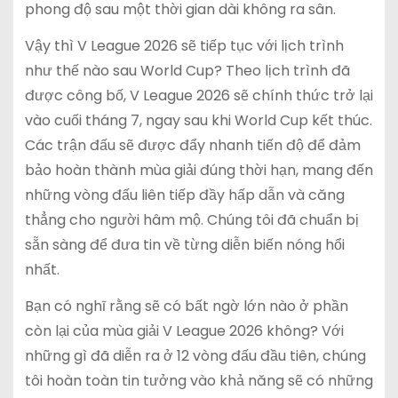
phong độ sau một thời gian dài không ra sân.
Vậy thì V League 2026 sẽ tiếp tục với lịch trình
như thế nào sau World Cup? Theo lịch trình đã
được công bố, V League 2026 sẽ chính thức trở lại
vào cuối tháng 7, ngay sau khi World Cup kết thúc.
Các trận đấu sẽ được đẩy nhanh tiến độ để đảm
bảo hoàn thành mùa giải đúng thời hạn, mang đến
những vòng đấu liên tiếp đầy hấp dẫn và căng
thẳng cho người hâm mộ. Chúng tôi đã chuẩn bị
sẵn sàng để đưa tin về từng diễn biến nóng hổi
nhất.
Bạn có nghĩ rằng sẽ có bất ngờ lớn nào ở phần
còn lại của mùa giải V League 2026 không? Với
những gì đã diễn ra ở 12 vòng đấu đầu tiên, chúng
tôi hoàn toàn tin tưởng vào khả năng sẽ có những