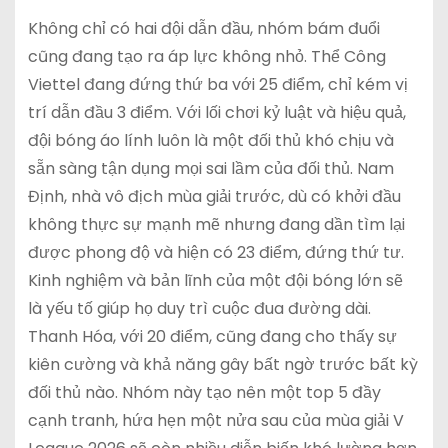
Không chỉ có hai đội dẫn đầu, nhóm bám đuổi
cũng đang tạo ra áp lực không nhỏ. Thể Công
Viettel đang đứng thứ ba với 25 điểm, chỉ kém vị
trí dẫn đầu 3 điểm. Với lối chơi kỷ luật và hiệu quả,
đội bóng áo lính luôn là một đối thủ khó chịu và
sẵn sàng tận dụng mọi sai lầm của đối thủ. Nam
Định, nhà vô địch mùa giải trước, dù có khởi đầu
không thực sự mạnh mẽ nhưng đang dần tìm lại
được phong độ và hiện có 23 điểm, đứng thứ tư.
Kinh nghiệm và bản lĩnh của một đội bóng lớn sẽ
là yếu tố giúp họ duy trì cuộc đua đường dài.
Thanh Hóa, với 20 điểm, cũng đang cho thấy sự
kiên cường và khả năng gây bất ngờ trước bất kỳ
đối thủ nào. Nhóm này tạo nên một top 5 đầy
cạnh tranh, hứa hẹn một nửa sau của mùa giải V