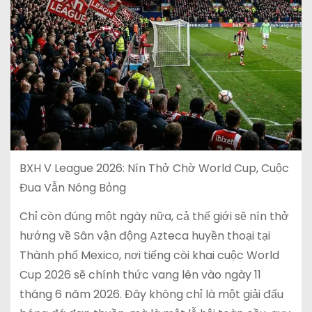
BXH V League 2026: Nín Thở Chờ World Cup, Cuộc
Đua Vẫn Nóng Bỏng
Chỉ còn đúng một ngày nữa, cả thế giới sẽ nín thở
hướng về Sân vận động Azteca huyền thoại tại
Thành phố Mexico, nơi tiếng còi khai cuộc World
Cup 2026 sẽ chính thức vang lên vào ngày 11
tháng 6 năm 2026. Đây không chỉ là một giải đấu