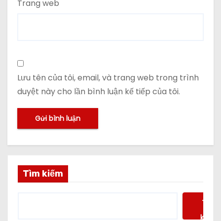
Trang web
Lưu tên của tôi, email, và trang web trong trình
duyệt này cho lần bình luận kế tiếp của tôi.
Tìm kiếm
Tìm
kiếm