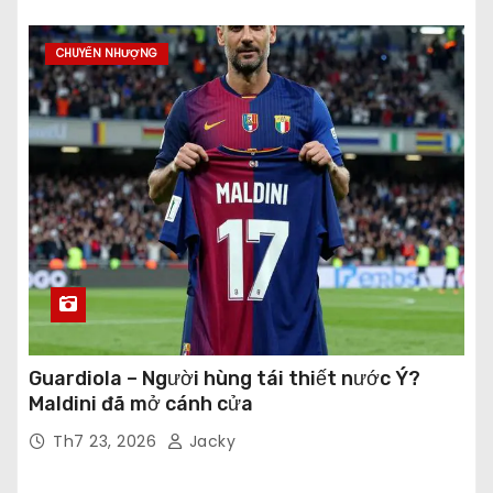
CHUYỂN NHƯỢNG
Guardiola – Người hùng tái thiết nước Ý?
Maldini đã mở cánh cửa
Th7 23, 2026
Jacky