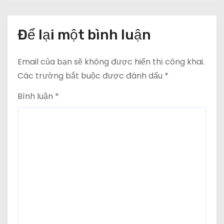
Để lại một bình luận
Email của bạn sẽ không được hiển thị công khai.
Các trường bắt buộc được đánh dấu
*
Bình luận
*