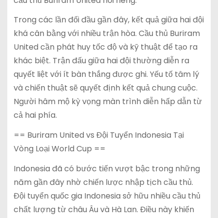
cầu thủ Buriram United nói riêng.
Trong các lần đối đầu gần đây, kết quả giữa hai đội
khá cân bằng với nhiều trận hòa. Cầu thủ Buriram
United cần phát huy tốc độ và kỹ thuật để tạo ra
khác biệt. Trận đấu giữa hai đội thường diễn ra
quyết liệt với ít bàn thắng được ghi. Yếu tố tâm lý
và chiến thuật sẽ quyết định kết quả chung cuộc.
Người hâm mộ kỳ vọng màn trình diễn hấp dẫn từ
cả hai phía.
== Buriram United vs Đội Tuyển Indonesia Tại
Vòng Loại World Cup ==
Indonesia đã có bước tiến vượt bậc trong những
năm gần đây nhờ chiến lược nhập tịch cầu thủ.
Đội tuyển quốc gia Indonesia sở hữu nhiều cầu thủ
chất lượng từ châu Âu và Hà Lan. Điều này khiến