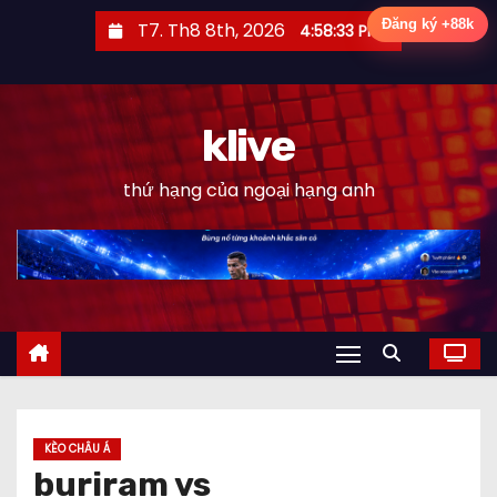
S
Đăng ký +88k
T7. Th8 8th, 2026
4:58:34 PM
k
i
p
klive
t
o
thứ hạng của ngoại hạng anh
c
o
n
t
e
n
t
KÈO CHÂU Á
buriram vs