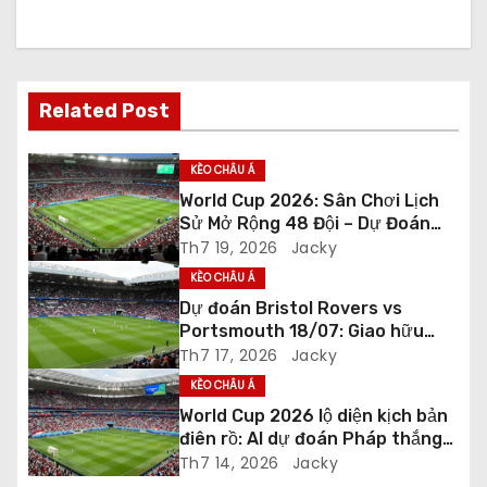
ư
ớ
n
Related Post
g
KÈO CHÂU Á
b
World Cup 2026: Sân Chơi Lịch
Sử Mở Rộng 48 Đội – Dự Đoán
à
Trước Giờ Khai Mạc
Th7 19, 2026
Jacky
KÈO CHÂU Á
i
Dự đoán Bristol Rovers vs
v
Portsmouth 18/07: Giao hữu
chuẩn bị mùa giải
Th7 17, 2026
Jacky
i
KÈO CHÂU Á
World Cup 2026 lộ diện kịch bản
ế
điên rồ: AI dự đoán Pháp thắng
Tây Ban Nha, Messi hay Mbappe
Th7 14, 2026
Jacky
t
nâng cú