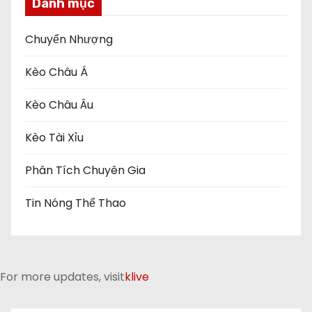
Danh mục
Chuyển Nhượng
Kèo Châu Á
Kèo Châu Âu
Kèo Tài Xỉu
Phân Tích Chuyên Gia
Tin Nóng Thể Thao
For more updates, visit
klive