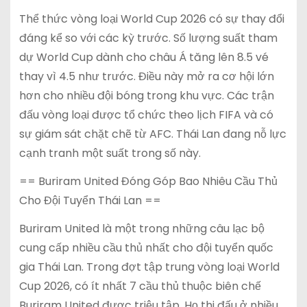
Thể thức vòng loại World Cup 2026 có sự thay đổi
đáng kể so với các kỳ trước. Số lượng suất tham
dự World Cup dành cho châu Á tăng lên 8.5 vé
thay vì 4.5 như trước. Điều này mở ra cơ hội lớn
hơn cho nhiều đội bóng trong khu vực. Các trận
đấu vòng loại được tổ chức theo lịch FIFA và có
sự giám sát chặt chẽ từ AFC. Thái Lan đang nỗ lực
cạnh tranh một suất trong số này.
== Buriram United Đóng Góp Bao Nhiêu Cầu Thủ
Cho Đội Tuyển Thái Lan ==
Buriram United là một trong những câu lạc bộ
cung cấp nhiều cầu thủ nhất cho đội tuyển quốc
gia Thái Lan. Trong đợt tập trung vòng loại World
Cup 2026, có ít nhất 7 cầu thủ thuộc biên chế
Buriram United được triệu tập. Họ thi đấu ở nhiều