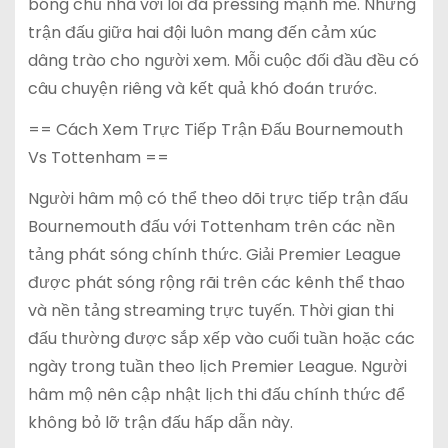
bóng chủ nhà với lối đá pressing mạnh mẽ. Những
trận đấu giữa hai đội luôn mang đến cảm xúc
dâng trào cho người xem. Mỗi cuộc đối đầu đều có
câu chuyện riêng và kết quả khó đoán trước.
== Cách Xem Trực Tiếp Trận Đấu Bournemouth
Vs Tottenham ==
Người hâm mộ có thể theo dõi trực tiếp trận đấu
Bournemouth đấu với Tottenham trên các nền
tảng phát sóng chính thức. Giải Premier League
được phát sóng rộng rãi trên các kênh thể thao
và nền tảng streaming trực tuyến. Thời gian thi
đấu thường được sắp xếp vào cuối tuần hoặc các
ngày trong tuần theo lịch Premier League. Người
hâm mộ nên cập nhật lịch thi đấu chính thức để
không bỏ lỡ trận đấu hấp dẫn này.