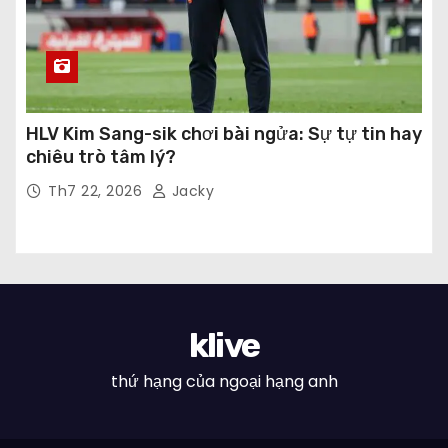
HLV Kim Sang-sik chơi bài ngửa: Sự tự tin hay
chiêu trò tâm lý?
Th7 22, 2026
Jacky
klive
thứ hạng của ngoại hạng anh