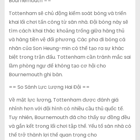
Bournemouth ==
Tottenham sẽ chủ động kiểm soát bóng và triển
khai lối chơi tấn công từ sân nhà. Đội bóng này sẽ
tìm cách khai thác khoảng trống giữa hàng thủ
và hàng tiền vệ đối phương. Các pha đi bóng cá
nhân của Son Heung-min có thể tạo ra sự khác
biệt trong trận đấu. Tottenham cần tránh mắc sai
lầm phòng ngự để không tạo cơ hội cho
Bournemouth ghi bàn.
== So Sánh Lực Lượng Hai Đội ==
Về mặt lực lượng, Tottenham được đánh giá
nhỉnh hơn với đội hình có nhiều cầu thủ quốc tế.
Tuy nhiên, Bournemouth đã cho thấy sự đồng đều
và gắn kết trong lối chơi tập thể. Yếu tố sân nhà có
thể trở thành lợi thế quan trọng cho