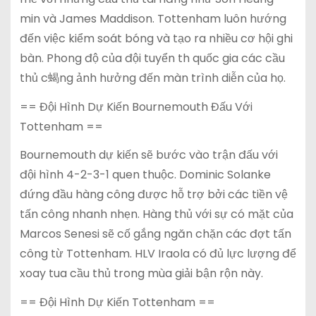
min và James Maddison. Tottenham luôn hướng
đến việc kiểm soát bóng và tạo ra nhiều cơ hội ghi
bàn. Phong độ của đội tuyển th quốc gia các cầu
thủ c蝎ng ảnh hưởng đến màn trình diễn của họ.
== Đội Hình Dự Kiến Bournemouth Đấu Với
Tottenham ==
Bournemouth dự kiến sẽ bước vào trận đấu với
đội hình 4-2-3-1 quen thuộc. Dominic Solanke
đứng đầu hàng công được hỗ trợ bởi các tiền vệ
tấn công nhanh nhẹn. Hàng thủ với sự có mặt của
Marcos Senesi sẽ cố gắng ngăn chặn các đợt tấn
công từ Tottenham. HLV Iraola có đủ lực lượng để
xoay tua cầu thủ trong mùa giải bận rộn này.
== Đội Hình Dự Kiến Tottenham ==