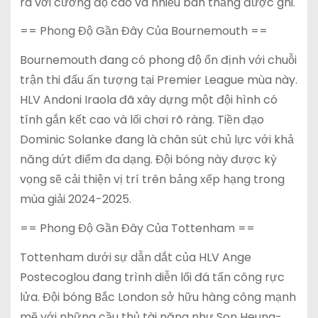
ra với cường độ cao và nhiều bàn thắng được ghi.
== Phong Độ Gần Đây Của Bournemouth ==
Bournemouth đang có phong độ ổn định với chuỗi
trận thi đấu ấn tượng tại Premier League mùa này.
HLV Andoni Iraola đã xây dựng một đội hình có
tính gắn kết cao và lối chơi rõ ràng. Tiền đạo
Dominic Solanke đang là chân sút chủ lực với khả
năng dứt điểm đa dạng. Đội bóng này được kỳ
vọng sẽ cải thiện vị trí trên bảng xếp hạng trong
mùa giải 2024-2025.
== Phong Độ Gần Đây Của Tottenham ==
Tottenham dưới sự dẫn dắt của HLV Ange
Postecoglou đang trình diễn lối đá tấn công rực
lửa. Đội bóng Bắc London sở hữu hàng công mạnh
mẽ với những cầu thủ tài năng như Son Heung-