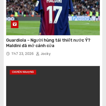
Guardiola – Người hùng tái thiết nước Ý?
Maldini đã mở cánh cửa
Th7 23, 2026
Jacky
CHUYỂN NHƯỢNG