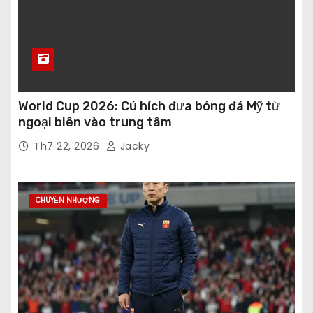
World Cup 2026: Cú hích đưa bóng đá Mỹ từ
ngoại biên vào trung tâm
Th7 22, 2026
Jacky
CHUYỂN NHƯỢNG