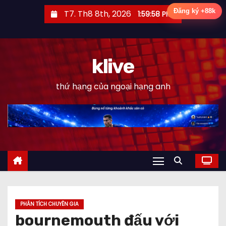
S
Đăng ký +88k
T7. Th8 8th, 2026
1:59:59 PM
k
i
p
klive
t
o
thứ hạng của ngoại hạng anh
c
o
n
t
e
n
t
PHÂN TÍCH CHUYÊN GIA
bournemouth đấu với