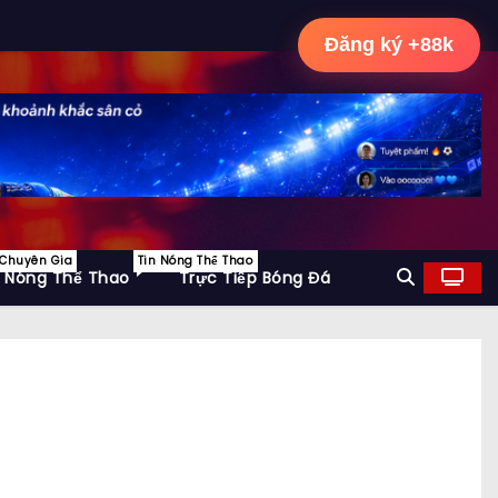
Đăng ký +88k
 Chuyên Gia
Tin Nóng Thể Thao
n Nóng Thể Thao
Trực Tiếp Bóng Đá