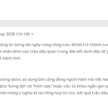
up 2026 Chi Tiết =
hông tin bóng đá ngày càng tăng cao. BDHN trở thành c
à nhận định các trận đấu quan trọng. Bài viết dưới đây sẽ 
t hành tinh.
 thường được sử dụng bởi cộng đồng người hâm mộ Việt N
giữa “bóng đá” và “hôm nay” hoặc các từ khóa ngắn gọn 
 mang ý nghĩa là nơi tổng hợp tin tức, kết quả trận đấu, 