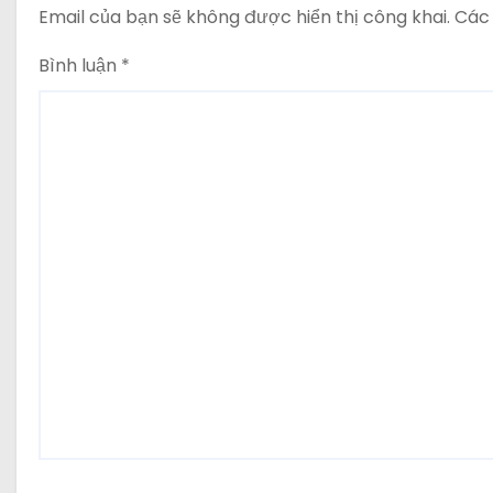
Email của bạn sẽ không được hiển thị công khai.
Các
Bình luận
*