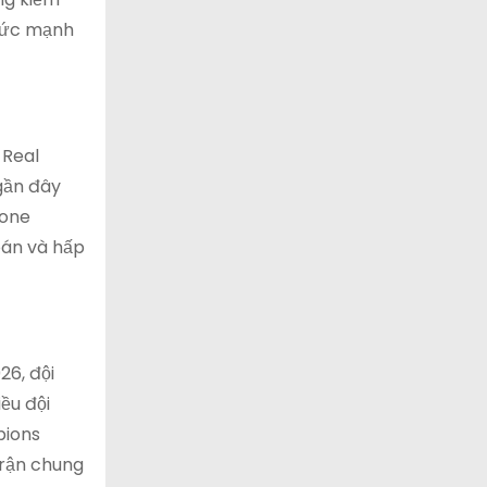
 sức mạnh
 Real
gần đây
eone
oán và hấp
26, đội
ều đội
pions
trận chung