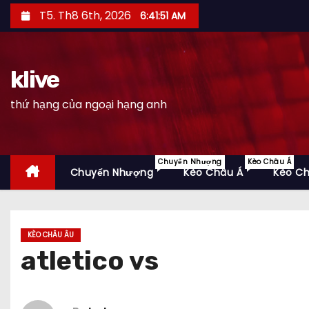
S
T5. Th8 6th, 2026
6:41:52 AM
k
i
p
klive
t
thứ hạng của ngoại hạng anh
o
c
o
n
Chuyển Nhượng
Kèo Châu Á
Chuyển Nhượng
Kèo Châu Á
Kèo C
t
e
n
KÈO CHÂU ÂU
t
atletico vs