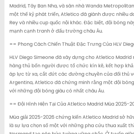
Madrid, Tây Ban Nha, và sân nhà Wanda Metropolitano
một thế kỷ phát triển, Atletico đã giành được nhiều d
Rey và nhiều cup quốc nội khác. Đặc biệt, đội bóng 
mạnh cạnh tranh ở đấu trường châu Âu.
== Phong Cách Chiến Thuật Đặc Trưng Của HLV Die
HLV Diego Simeone đã xây dựng cho Atletico Madrid một
hàng thủ bốn người được tổ chức kín kẽ, kết hợp khả 
áp lực từ xa, cắt đứt các đường chuyền của đối thủ 
Argentina, Atletico đã chứng minh rằng một đội bóng
với những đội bóng giàu có nhất châu Âu.
== Đội Hình Hiện Tại Của Atletico Madrid Mùa 2025-
Mùa giải 2025-2026 chứng kiến Atletico Madrid sở hữu 
là sự lựa chọn số một với những pha cứu thua xuất t
Normand tạo nên bức tường vững chắc. Ở tuyến giữa,