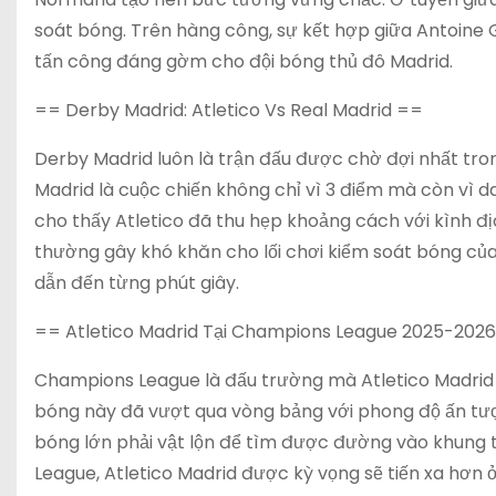
soát bóng. Trên hàng công, sự kết hợp giữa Antoine
tấn công đáng gờm cho đội bóng thủ đô Madrid.
== Derby Madrid: Atletico Vs Real Madrid ==
Derby Madrid luôn là trận đấu được chờ đợi nhất tro
Madrid là cuộc chiến không chỉ vì 3 điểm mà còn vì d
cho thấy Atletico đã thu hẹp khoảng cách với kình 
thường gây khó khăn cho lối chơi kiểm soát bóng của
dẫn đến từng phút giây.
== Atletico Madrid Tại Champions League 2025-202
Champions League là đấu trường mà Atletico Madrid l
bóng này đã vượt qua vòng bảng với phong độ ấn tượn
bóng lớn phải vật lộn để tìm được đường vào khung 
League, Atletico Madrid được kỳ vọng sẽ tiến xa hơn 