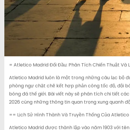
= Atletico Madrid Đối Đầu: Phân Tích Chiến Thuật Và 
Atletico Madrid luôn là một trong những câu lạc bộ đư
phòng ngự chặt chẽ kết hợp phản công tốc độ, đội b
bóng đá thế giới. Bài viết này sẽ phân tích chi tiết c
2026 cùng những thông tin quan trọng xung quanh độ
== Lịch Sử Hình Thành Và Truyền Thống Của Atletico
Atletico Madrid được thành lập vào năm 1903 với tên g