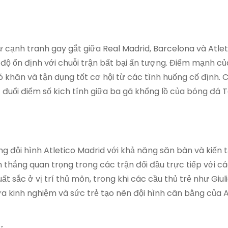
ự cạnh tranh gay gắt giữa Real Madrid, Barcelona và Atlet
ộ ổn định với chuỗi trận bất bại ấn tượng. Điểm mạnh củ
khăn và tận dụng tốt cơ hội từ các tình huống cố định. 
 đuổi điểm số kịch tính giữa ba gã khổng lồ của bóng đá 
ng đội hình Atletico Madrid với khả năng săn bàn và kiến 
 thắng quan trọng trong các trận đối đầu trực tiếp với cá
t sắc ở vị trí thủ môn, trong khi các cầu thủ trẻ như Giul
a kinh nghiệm và sức trẻ tạo nên đội hình cân bằng của A