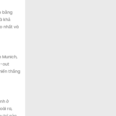
ắp bằng
và khả
ao nhất và
n Munich,
k-out
chiến thắng
anh ở
oài ra,
y trì sức