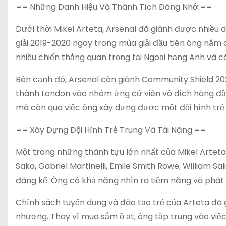
== Những Danh Hiệu Và Thành Tích Đáng Nhớ ==
Dưới thời Mikel Arteta, Arsenal đã giành được nhiều
giải 2019-2020 ngay trong mùa giải đầu tiên ông nắm 
nhiều chiến thắng quan trọng tại Ngoại hạng Anh và cá
Bên cạnh đó, Arsenal còn giành Community Shield 202
thành London vào nhóm ứng cử viên vô địch hàng đầ
mà còn qua việc ông xây dựng được một đội hình trẻ 
== Xây Dựng Đội Hình Trẻ Trung Và Tài Năng ==
Một trong những thành tựu lớn nhất của Mikel Arteta t
Saka, Gabriel Martinelli, Emile Smith Rowe, William 
đáng kể. Ông có khả năng nhìn ra tiềm năng và phát 
Chính sách tuyển dụng và đào tạo trẻ của Arteta đã g
nhượng. Thay vì mua sắm ồ ạt, ông tập trung vào việc 