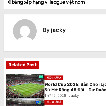
bảng xếp hạng v-league việt nam
Đ
i
ề
By
jacky
u
h
ư
ớ
Related Post
n
KÈO CHÂU Á
g
World Cup 2026: Sân Chơi Lị
Sử Mở Rộng 48 Đội – Dự Đoá
b
Trước Giờ Khai Mạc
Th7 19, 2026
Jacky
à
KÈO CHÂU Á