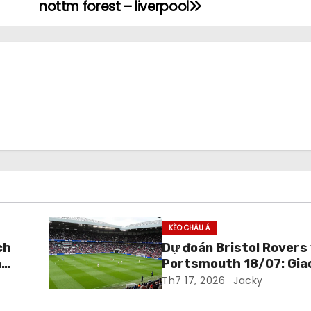
nottm forest – liverpool
KÈO CHÂU Á
ch
Dự đoán Bristol Rovers
n
Portsmouth 18/07: Gia
chuẩn bị mùa giải
Th7 17, 2026
Jacky