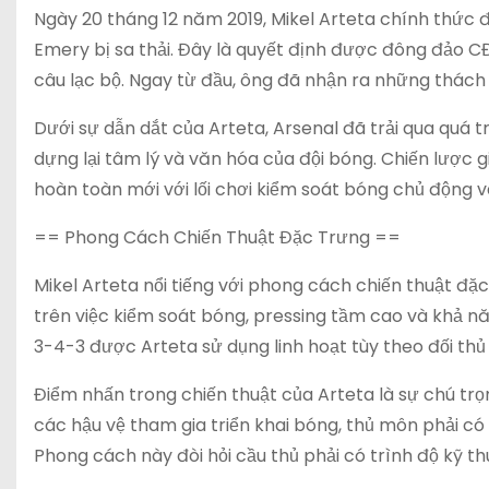
Ngày 20 tháng 12 năm 2019, Mikel Arteta chính thức 
Emery bị sa thải. Đây là quyết định được đông đảo CĐ
câu lạc bộ. Ngay từ đầu, ông đã nhận ra những thách
Dưới sự dẫn dắt của Arteta, Arsenal đã trải qua quá tr
dựng lại tâm lý và văn hóa của đội bóng. Chiến lược
hoàn toàn mới với lối chơi kiểm soát bóng chủ động v
== Phong Cách Chiến Thuật Đặc Trưng ==
Mikel Arteta nổi tiếng với phong cách chiến thuật đặ
trên việc kiểm soát bóng, pressing tầm cao và khả nă
3-4-3 được Arteta sử dụng linh hoạt tùy theo đối thủ 
Điểm nhấn trong chiến thuật của Arteta là sự chú trọ
các hậu vệ tham gia triển khai bóng, thủ môn phải có 
Phong cách này đòi hỏi cầu thủ phải có trình độ kỹ th