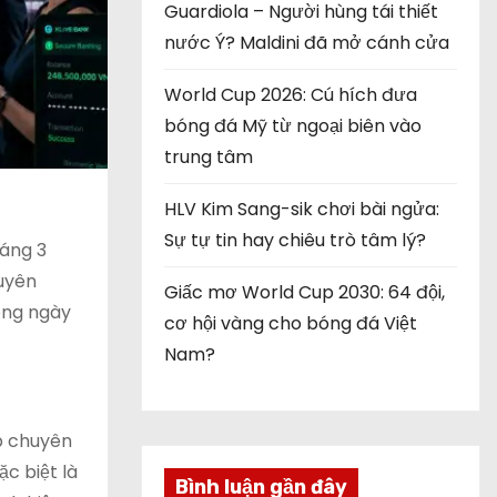
Guardiola – Người hùng tái thiết
nước Ý? Maldini đã mở cánh cửa
World Cup 2026: Cú hích đưa
bóng đá Mỹ từ ngoại biên vào
trung tâm
HLV Kim Sang-sik chơi bài ngửa:
Sự tự tin hay chiêu trò tâm lý?
háng 3
huyên
Giấc mơ World Cup 2030: 64 đội,
 ông ngày
cơ hội vàng cho bóng đá Việt
Nam?
ệp chuyên
c biệt là
Bình luận gần đây