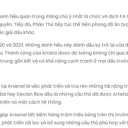
 danh hiệu quan trọng. Đáng chú ý nhất là chức vô địch F
quyền. Tiếp đó, Pháo Thủ tiếp tục thể hiện phong độ ấn tư
c giải đấu khác.
0 và 2023. Những danh hiệu này đánh dấu sự trở lại của 
u. Thành công của Arteta được đo lường không chỉ qua d
trung, gắn kết và có khả năng cạnh tranh ở mọi đấu trườ
ại Arsenal là việc phát triển và trui rèn những tài năng t
Saliba hay Declan Rice đều là những cầu thủ đã được Artet
triển nó một cách hệ thống.
iúp Arsenal tiết kiệm hàng trăm triệu bảng trên thị trườ
phát triển nội lực và bổ sung những cầu thủ phù hợp với tr