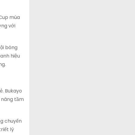
A Cup mùa
ợng với
đội bóng
anh hiệu
ng.
rẻ. Bukayo
a nâng tầm
ng chuyển
iết lý