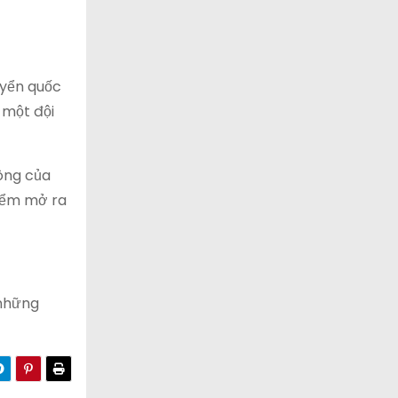
uyển quốc
 một đội
công của
điểm mở ra
 những