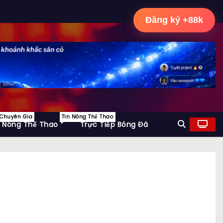
Đăng ký +88k
 Chuyên Gia
Tin Nóng Thể Thao
n Nóng Thể Thao
Trực Tiếp Bóng Đá