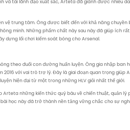
nh và tài lãnh đạo xuất sắc, Arteta đã giành được nhiều d
 tiền vệ trung tâm. Ông được biết đến với khả năng chuyền
 thông minh. Những phẩm chất này sau này đã giúp ích rất
xây dựng lối chơi kiểm soát bóng cho Arsenal.
chóng theo đuổi con đường huấn luyện. Ông gia nhập ban h
016 với vai trò trợ lý. Đây là giai đoạn quan trọng giúp A
yện hiện đại từ một trong những HLV giỏi nhất thế giới.
o Arteta những kiến thức quý báu về chiến thuật, quản lý
 bài học này đã trở thành nền tảng vững chắc cho sự ngh