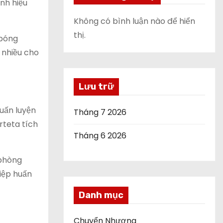
anh hiệu
Không có bình luận nào để hiển
thị.
 bóng
 nhiều cho
Lưu trữ
uấn luyện
Tháng 7 2026
rteta tích
Tháng 6 2026
 phòng
iệp huấn
Danh mục
Chuyển Nhượng