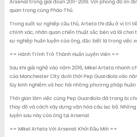
Arsenal trong giai đoạn 2011-2016. Với phong độ ổn đị
quan trọng cùng Pháo Thủ.
Trong suốt sự nghiệp cầu thủ, Arteta thi đấu ở vị trí
chính xác, nhãn quan chiến thuật sắc bén và lối chơi
sự nghiệp huấn luyện của ông, đặc biệt là trong việc 
== Hành Trình Trở Thành Huấn Luyện Viên ==
Sau khi giải nghệ vào năm 2016, Mikel Arteta nhanh 
của Manchester City dưới thời Pep Guardiola vào năm 2
lũy kinh nghiệm và học hỏi những phương pháp huấn lu
Thời gian làm việc cùng Pep Guardiola đã trang bị ch
thay đồ và cách xây dựng văn hóa câu lạc bộ. Những
luyện sau này của ông tại Arsenal.
== Mikel Arteta Với Arsenal: Khởi Đầu Mới ==