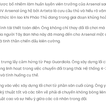
được bổ nhiệm làm huấn luyện viên trưởng của Arsenal sau
V Arsenal ủng hộ bởi Arteta là cựu cầu thủ và hiểu rõ vă
 thức lớn lao khi Pháo Thủ đang trong giai đoạn khủng ho
ình tái thiết toàn diện. Ông không chỉ thay đổi lối chơi mà
 gia người Tây Ban Nha này đã mang đến cho Arsenal một
à tinh thần chiến đấu kiên cường.
c trưng lấy cảm hứng từ Pep Guardiola. Ông xây dựng lối 
ng linh hoạt trong việc chuyển đổi trạng thái. Hệ thống 4
và tình huống cụ thể.
ng vào việc xây dựng lối chơi từ phần sân cuối cùng. Ông 
kỹ thuật tốt và các tiền vệ phải di chuyển không bóng liên
uật cao và sự hiểu ý giữa các cá nhân trong đội.