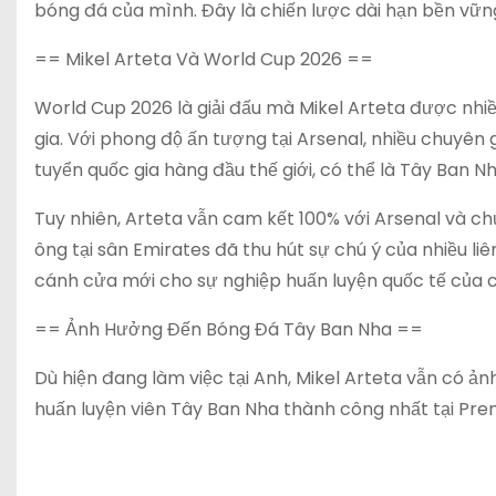
bóng đá của mình. Đây là chiến lược dài hạn bền vững
== Mikel Arteta Và World Cup 2026 ==
World Cup 2026 là giải đấu mà Mikel Arteta được nhiề
gia. Với phong độ ấn tượng tại Arsenal, nhiều chuyên 
tuyển quốc gia hàng đầu thế giới, có thể là Tây Ban N
Tuy nhiên, Arteta vẫn cam kết 100% với Arsenal và chư
ông tại sân Emirates đã thu hút sự chú ý của nhiều l
cánh cửa mới cho sự nghiệp huấn luyện quốc tế của c
== Ảnh Hưởng Đến Bóng Đá Tây Ban Nha ==
Dù hiện đang làm việc tại Anh, Mikel Arteta vẫn có 
huấn luyện viên Tây Ban Nha thành công nhất tại Pre