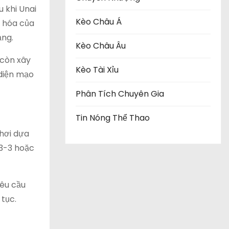
 khi Unai
Kèo Châu Á
n hóa của
ảng.
Kèo Châu Âu
 còn xây
Kèo Tài Xỉu
 diện mạo
Phân Tích Chuyên Gia
Tin Nóng Thể Thao
chơi dựa
-3-3 hoặc
yêu cầu
 tục.