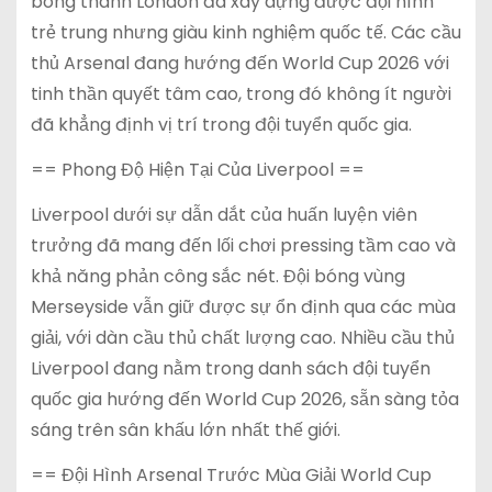
bóng thành London đã xây dựng được đội hình
trẻ trung nhưng giàu kinh nghiệm quốc tế. Các cầu
thủ Arsenal đang hướng đến World Cup 2026 với
tinh thần quyết tâm cao, trong đó không ít người
đã khẳng định vị trí trong đội tuyển quốc gia.
== Phong Độ Hiện Tại Của Liverpool ==
Liverpool dưới sự dẫn dắt của huấn luyện viên
trưởng đã mang đến lối chơi pressing tầm cao và
khả năng phản công sắc nét. Đội bóng vùng
Merseyside vẫn giữ được sự ổn định qua các mùa
giải, với dàn cầu thủ chất lượng cao. Nhiều cầu thủ
Liverpool đang nằm trong danh sách đội tuyển
quốc gia hướng đến World Cup 2026, sẵn sàng tỏa
sáng trên sân khấu lớn nhất thế giới.
== Đội Hình Arsenal Trước Mùa Giải World Cup