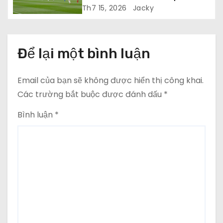
1-1 trong trận giao hữu
Th7 15, 2026
Jacky
ế
t
Để lại một bình luận
Email của bạn sẽ không được hiển thị công khai.
Các trường bắt buộc được đánh dấu
*
Bình luận
*