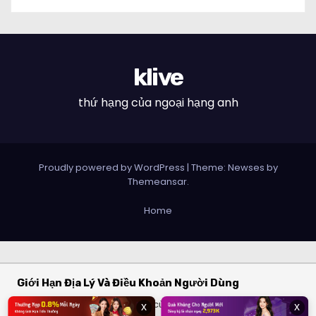
klive
thứ hạng của ngoại hạng anh
Proudly powered by WordPress
|
Theme: Newses by
Themeansar
.
Home
Giới Hạn Địa Lý Và Điều Khoản Người Dùng
Dịch vụ và các bộ lọc thông số của chúng tôi chỉ cung cấp cho
x
x