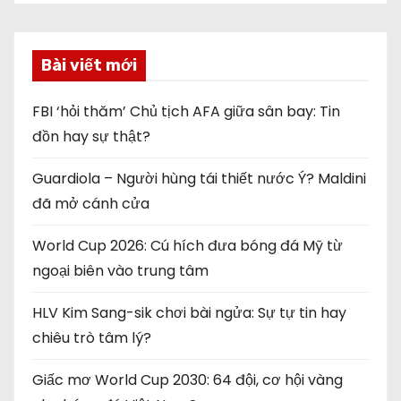
Bài viết mới
FBI ‘hỏi thăm’ Chủ tịch AFA giữa sân bay: Tin
đồn hay sự thật?
Guardiola – Người hùng tái thiết nước Ý? Maldini
đã mở cánh cửa
World Cup 2026: Cú hích đưa bóng đá Mỹ từ
ngoại biên vào trung tâm
HLV Kim Sang-sik chơi bài ngửa: Sự tự tin hay
chiêu trò tâm lý?
Giấc mơ World Cup 2030: 64 đội, cơ hội vàng