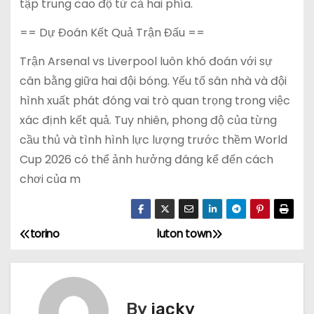
tập trung cao độ từ cả hai phía.
== Dự Đoán Kết Quả Trận Đấu ==
Trận Arsenal vs Liverpool luôn khó đoán với sự
cân bằng giữa hai đội bóng. Yếu tố sân nhà và đội
hình xuất phát đóng vai trò quan trọng trong việc
xác định kết quả. Tuy nhiên, phong độ của từng
cầu thủ và tình hình lực lượng trước thềm World
Cup 2026 có thể ảnh hưởng đáng kể đến cách
chơi của m
torino
luton town
Đ
i
ề
By
jacky