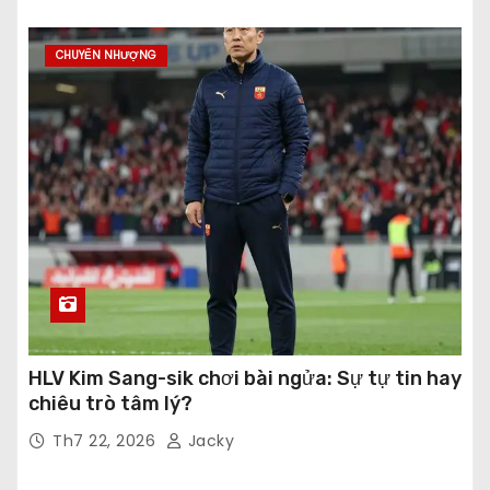
CHUYỂN NHƯỢNG
HLV Kim Sang-sik chơi bài ngửa: Sự tự tin hay
chiêu trò tâm lý?
Th7 22, 2026
Jacky