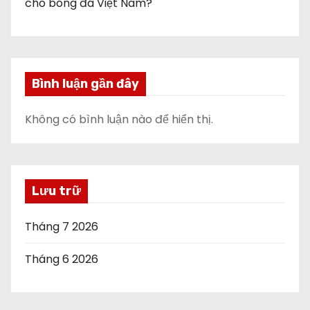
cho bóng đá Việt Nam?
Bình luận gần đây
Không có bình luận nào để hiển thị.
Lưu trữ
Tháng 7 2026
Tháng 6 2026