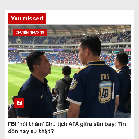
You missed
CHUYỂN NHƯỢNG
FBI ‘hỏi thăm’ Chủ tịch AFA giữa sân bay: Tin
đồn hay sự thật?