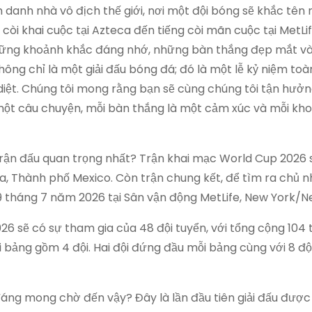
h danh nhà vô địch thế giới, nơi một đội bóng sẽ khắc tên
 còi khai cuộc tại Azteca đến tiếng còi mãn cuộc tại MetLi
những khoảnh khắc đáng nhớ, những bàn thắng đẹp mắt v
ông chỉ là một giải đấu bóng đá; đó là một lễ kỷ niệm toà
diệt. Chúng tôi mong rằng bạn sẽ cùng chúng tôi tận hưở
là một câu chuyện, mỗi bàn thắng là một cảm xúc và mỗi kh
trận đấu quan trọng nhất? Trận khai mạc World Cup 2026 s
a, Thành phố Mexico. Còn trận chung kết, để tìm ra chủ 
9 tháng 7 năm 2026 tại Sân vận động MetLife, New York/N
26 sẽ có sự tham gia của 48 đội tuyển, với tổng cộng 104 
i bảng gồm 4 đội. Hai đội đứng đầu mỗi bảng cùng với 8 độ
đáng mong chờ đến vậy? Đây là lần đầu tiên giải đấu đượ