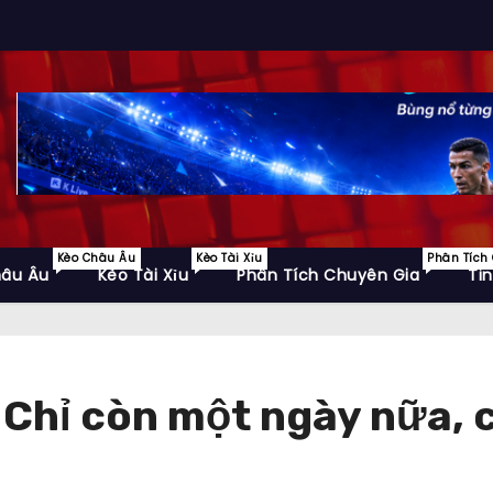
Kèo Châu Âu
Kèo Tài Xỉu
Phân Tích
hâu Âu
Kèo Tài Xỉu
Phân Tích Chuyên Gia
Ti
 Chỉ còn một ngày nữa,