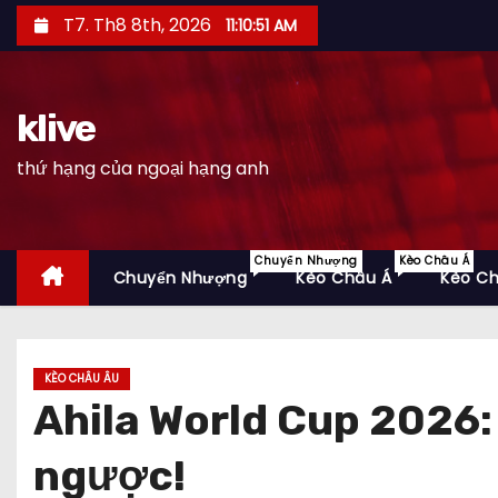
S
T7. Th8 8th, 2026
11:10:52 AM
k
i
p
klive
t
thứ hạng của ngoại hạng anh
o
c
o
n
Chuyển Nhượng
Kèo Châu Á
Chuyển Nhượng
Kèo Châu Á
Kèo C
t
e
n
KÈO CHÂU ÂU
t
Ahila World Cup 2026:
ngược!