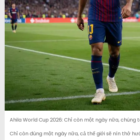
Ahila World Cup 2026: Chỉ còn một ngày nữa, chúng
Chỉ còn đúng một ngày nữa, cả thế giới sẽ nín thở hướ