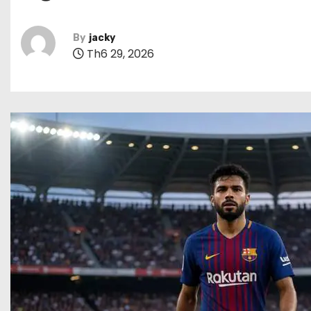
By
jacky
Th6 29, 2026