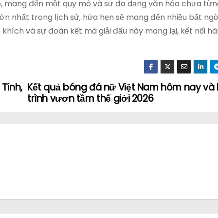
co, mang đến một quy mô và sự đa dạng văn hóa chưa từng
 lớn nhất trong lịch sử, hứa hẹn sẽ mang đến nhiều bất ngờ
n khích và sự đoàn kết mà giải đấu này mang lại, kết nối hà
Tính,
Kết quả bóng đá nữ Việt Nam hôm nay và
trình vươn tầm thế giới 2026