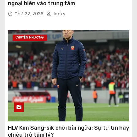
ngoại biên vào trung tâm
Th7 22, 2026
Jacky
CHUYỂN NHƯỢNG
HLV Kim Sang-sik chơi bài ngửa: Sự tự tin hay
chiêu trò tâm lý?