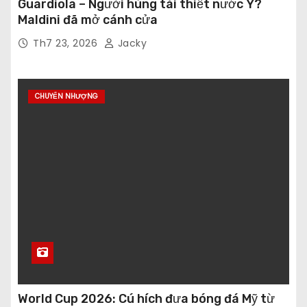
Guardiola – Người hùng tái thiết nước Ý?
Maldini đã mở cánh cửa
Th7 23, 2026
Jacky
CHUYỂN NHƯỢNG
World Cup 2026: Cú hích đưa bóng đá Mỹ từ