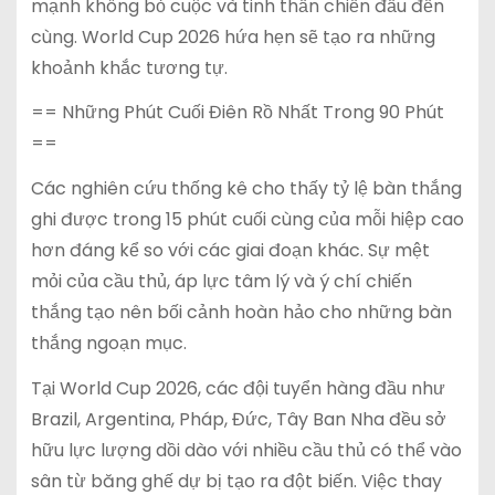
mạnh không bỏ cuộc và tinh thần chiến đấu đến
cùng. World Cup 2026 hứa hẹn sẽ tạo ra những
khoảnh khắc tương tự.
== Những Phút Cuối Điên Rồ Nhất Trong 90 Phút
==
Các nghiên cứu thống kê cho thấy tỷ lệ bàn thắng
ghi được trong 15 phút cuối cùng của mỗi hiệp cao
hơn đáng kể so với các giai đoạn khác. Sự mệt
mỏi của cầu thủ, áp lực tâm lý và ý chí chiến
thắng tạo nên bối cảnh hoàn hảo cho những bàn
thắng ngoạn mục.
Tại World Cup 2026, các đội tuyển hàng đầu như
Brazil, Argentina, Pháp, Đức, Tây Ban Nha đều sở
hữu lực lượng dồi dào với nhiều cầu thủ có thể vào
sân từ băng ghế dự bị tạo ra đột biến. Việc thay