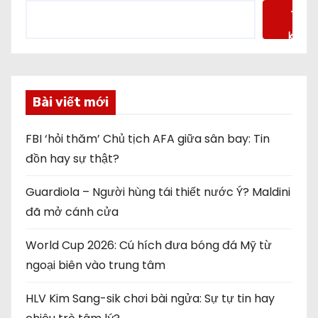
Tìm
kiếm
Bài viết mới
FBI ‘hỏi thăm’ Chủ tịch AFA giữa sân bay: Tin
đồn hay sự thật?
Guardiola – Người hùng tái thiết nước Ý? Maldini
đã mở cánh cửa
World Cup 2026: Cú hích đưa bóng đá Mỹ từ
ngoại biên vào trung tâm
HLV Kim Sang-sik chơi bài ngửa: Sự tự tin hay