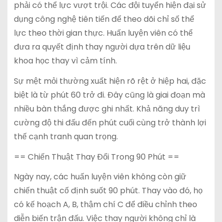
phải có thể lực vượt trội. Các đội tuyển hiện đại sử
dụng công nghệ tiên tiến để theo dõi chỉ số thể
lực theo thời gian thực. Huấn luyện viên có thể
đưa ra quyết định thay người dựa trên dữ liệu
khoa học thay vì cảm tính.
Sự mệt mỏi thường xuất hiện rõ rệt ở hiệp hai, đặc
biệt là từ phút 60 trở đi. Đây cũng là giai đoạn mà
nhiều bàn thắng được ghi nhất. Khả năng duy trì
cường độ thi đấu đến phút cuối cùng trở thành lợi
thế cạnh tranh quan trọng.
== Chiến Thuật Thay Đổi Trong 90 Phút ==
Ngày nay, các huấn luyện viên không còn giữ
chiến thuật cố định suốt 90 phút. Thay vào đó, họ
có kế hoạch A, B, thậm chí C để điều chỉnh theo
diễn biến trận đấu. Việc thay người không chỉ là