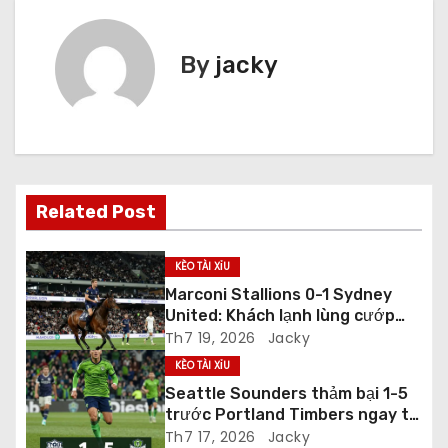
i
ề
By
jacky
u
h
ư
Related Post
ớ
n
KÈO TÀI XỈU
Marconi Stallions 0-1 Sydney
g
United: Khách lạnh lùng cướp
điểm tại Marconi Stadium
Th7 19, 2026
Jacky
b
KÈO TÀI XỈU
à
Seattle Sounders thảm bại 1-5
trước Portland Timbers ngay tại
i
Lumen Field
Th7 17, 2026
Jacky