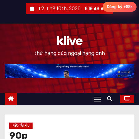
S
Đăng ký +88k
T2. Th8 10th, 2026
6:19:47 AM
k
i
p
klive
t
o
thứ hạng của ngoại hạng anh
c
o
n
t
e
n
t
KÈO TÀI XỈU
90p