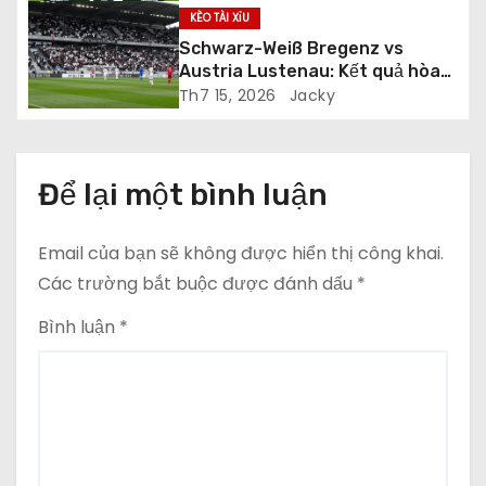
v
KÈO TÀI XỈU
Schwarz-Weiß Bregenz vs
i
Austria Lustenau: Kết quả hòa
1-1 trong trận giao hữu
Th7 15, 2026
Jacky
ế
t
Để lại một bình luận
Email của bạn sẽ không được hiển thị công khai.
Các trường bắt buộc được đánh dấu
*
Bình luận
*